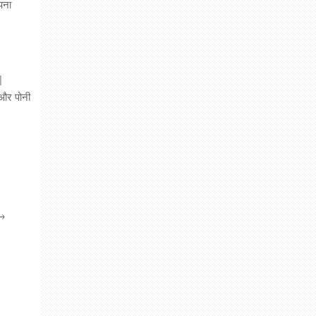
पना
|
ी और पोनी
 →