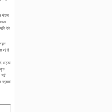
ाल मंडल
 लगता
ूति देते
्वार
रहे हैं
ाई अड्डा
 बुक
| नई
 पहुंचती